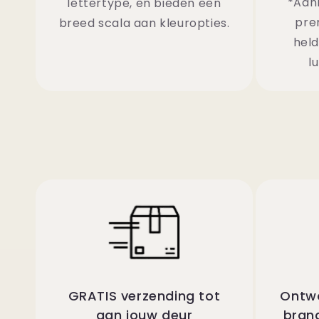
*Aan
lettertype, en bieden een
pre
breed scala aan kleuropties.
held
l
GRATIS verzending tot
Ontwo
aan jouw deur
bran