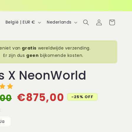
L
T
Inloggen
Winkelwagen
België | EUR €
Nederlands
a
a
n
a
d
l
eniet van
gratis
wereldwijde verzending.
Er zijn dus
geen
bijkomende kosten.
/
r
s X NeonWorld
e
g
i
€875,00
,00
e
Aanbiedingsprijs
-25% OFF
o
:
Ja