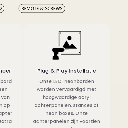
noer
Plug & Play Installatie
nbord
Onze LED-neonborden
een
worden vervaardigd met
 van
hoogwaardige acryl
n op
achterpanelen, stances of
apter.
neon boxes. Onze
extra
achterpanelen zijn voorzien