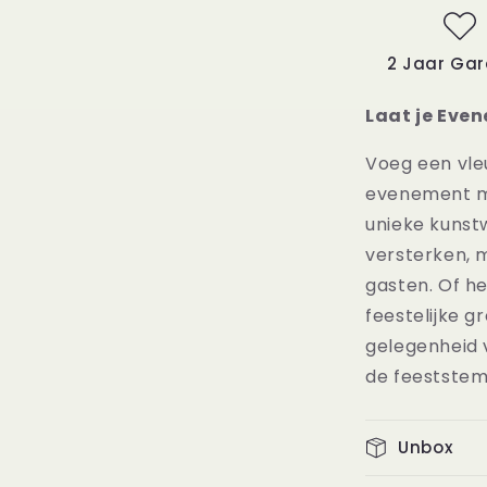
2 Jaar Gar
Laat je Eve
Voeg een vle
evenement me
unieke kunstw
versterken, m
gasten. Of h
feestelijke g
gelegenheid v
de feestste
Unbox