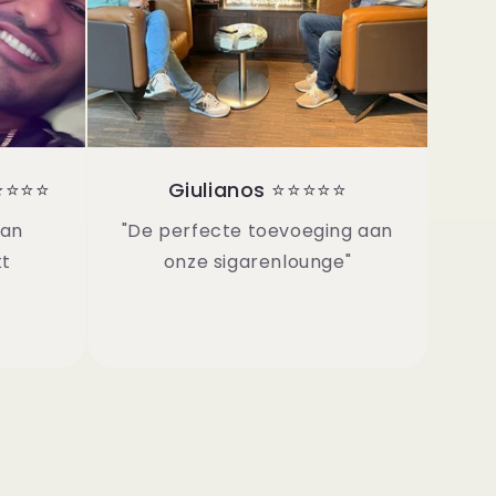
⭐⭐⭐⭐⭐
Giulianos ⭐⭐⭐⭐⭐
van
"De perfecte toevoeging aan
kt
onze sigarenlounge"