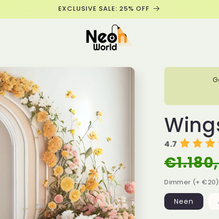
EXCLUSIVE SALE: 25% OFF
T
G
Wing
4.7
€1.180
Normal
prijs
Dimmer (+ €20)
Neen