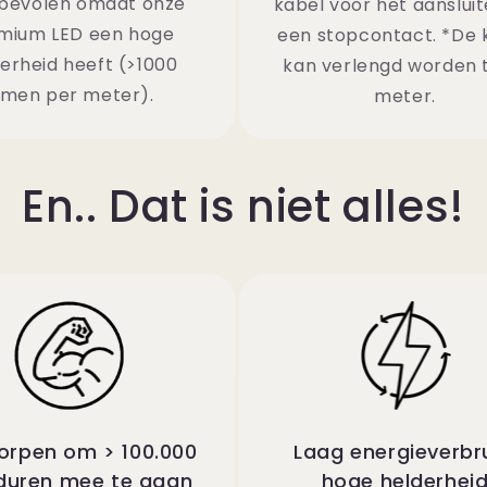
bevolen omdat onze
kabel voor het aanslui
mium LED een hoge
een stopcontact. *De 
erheid heeft (>1000
kan verlengd worden 
umen per meter).
meter.
En.. Dat is niet alles!
rpen om > 100.000
Laag energieverbru
duren mee te gaan
hoge helderhei