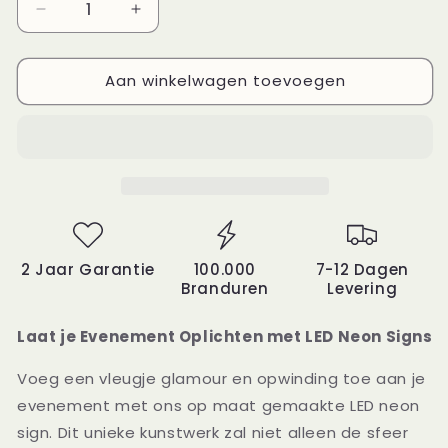
Aantal
Aantal
verlagen
verhogen
voor
voor
Aan winkelwagen toevoegen
We
We
believe
believe
in
in
a
a
thing
thing
called
called
love
love
X
X
NeonWorld
NeonWorld
2 Jaar Garantie
100.000
7-12 Dagen
Branduren
Levering
Laat je Evenement Oplichten met LED Neon Signs
Voeg een vleugje glamour en opwinding toe aan je
evenement met ons op maat gemaakte LED neon
sign. Dit unieke kunstwerk zal niet alleen de sfeer