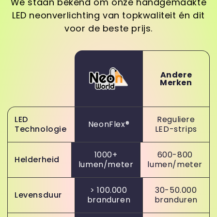
We staan bekend om onze handgemaakte
LED neonverlichting van topkwaliteit én dit
voor de beste prijs.
Andere
Merken
LED
Reguliere
NeonFlex®
Technologie
LED-strips
1000+
600-800
Helderheid
lumen/meter
lumen/meter
> 100.000
30-50.000
Levensduur
branduren
branduren