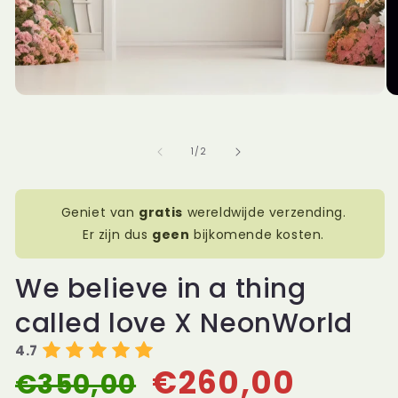
Me
2
op
in
van
1
/
2
mo
Geniet van
gratis
wereldwijde verzending.
Er zijn dus
geen
bijkomende kosten.
We believe in a thing
called love X NeonWorld
4.7
€260,00
€350,00
Normale
Aanbiedingsprijs