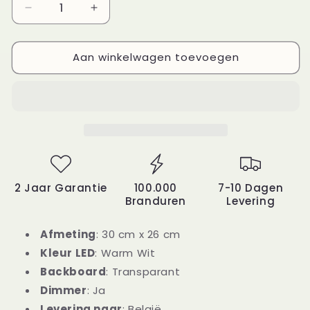
Aantal
Aantal
verlagen
verhogen
voor
voor
Aan winkelwagen toevoegen
Wc
Wc
Pictogram
Pictogram
X
X
NeonWorld
NeonWorld
2 Jaar Garantie
100.000
7-10 Dagen
Branduren
Levering
Afmeting
: 30 cm x 26 cm
Kleur LED
: Warm Wit
Backboard
: Transparant
Dimmer
: Ja
Levering naar
: België