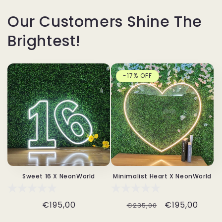
Our Customers Shine The
Brightest!
-17% OFF
Sweet 16 X NeonWorld
Minimalist Heart X NeonWorld
Normale
€195,00
Normale
Aanbiedingsp
€195,00
€235,00
prijs
prijs