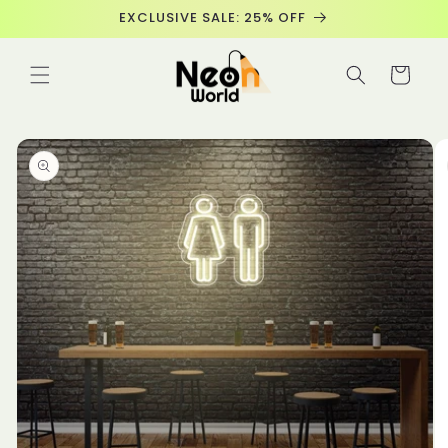
Meteen
EXCLUSIVE SALE: 25% OFF
naar de
content
Winkelwage
 direct naar
roductinformatie