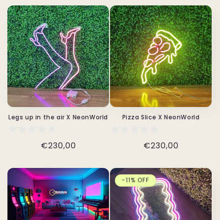
Legs up in the air X NeonWorld
Pizza Slice X NeonWorld
Normale
€230,00
Normale
€230,00
prijs
prijs
-11% OFF