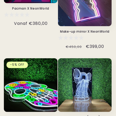
Pacman X NeonWorld
Normale
Vanaf
€380,00
prijs
Make-up mirror X NeonWorld
Normale
Aanbiedingspr
€399,00
€450,00
prijs
-5% OFF