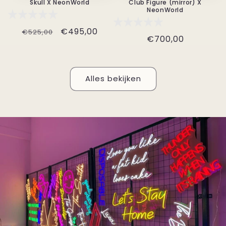
Skull X NeonWorld
Club Figure (mirror) X
NeonWorld
Normale
Aanbiedingsprijs
€495,00
€525,00
Normale
€700,00
prijs
prijs
Alles bekijken