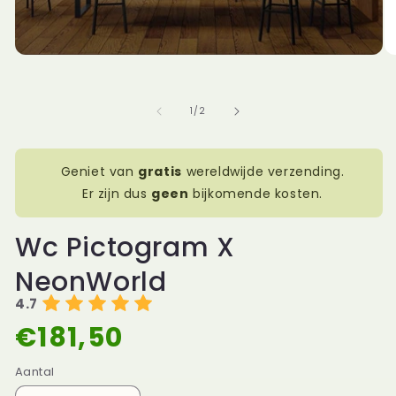
Media
1
openen
in
modaal
Me
2
op
in
van
1
/
2
mo
Geniet van
gratis
wereldwijde verzending.
Er zijn dus
geen
bijkomende kosten.
Wc Pictogram X
NeonWorld
4.7
€181,50
Normale
prijs
Aantal