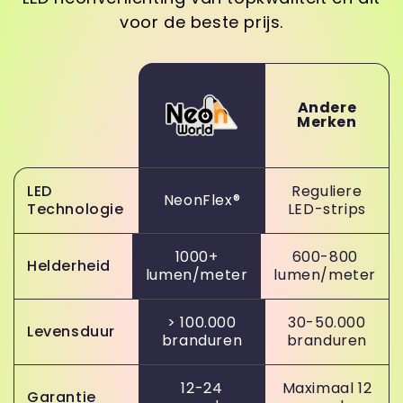
voor de beste prijs.
Andere
Merken
LED
Reguliere
NeonFlex®
Technologie
LED-strips
1000+
600-800
Helderheid
lumen/meter
lumen/meter
> 100.000
30-50.000
Levensduur
branduren
branduren
12-24
Maximaal 12
Garantie