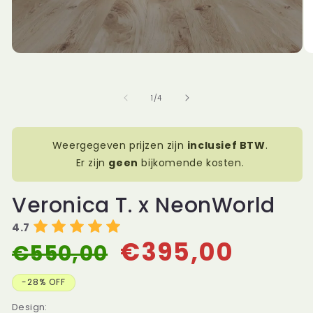
openen
in
modaal
Me
2
op
in
mo
van
1
/
4
Weergegeven prijzen zijn
inclusief BTW
.
Er zijn
geen
bijkomende kosten.
Veronica T. x NeonWorld
4.7
€395,00
€550,00
Normale
Aanbiedingsprijs
prijs
-28% OFF
Design: