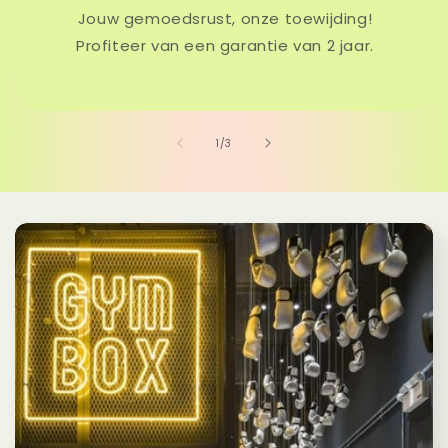
Jouw gemoedsrust, onze toewijding!
Profiteer van een garantie van 2 jaar.
van
1
/
3