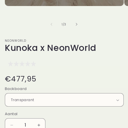
in
in
modaal
mo
van
1
/
3
NEONWORLD
Kunoka x NeonWorld
Normale
€477,95
prijs
Backboard
Aantal
Aantal
Aantal