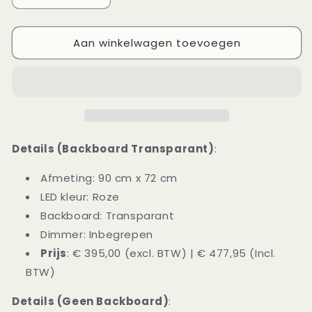
verlagen
verhogen
voor
voor
Aan winkelwagen toevoegen
Kunoka
Kunoka
x
x
NeonWorld
NeonWorld
Details (Backboard Transparant)
:
Afmeting: 90 cm x 72 cm
LED kleur: Roze
Backboard: Transparant
Dimmer: Inbegrepen
Prijs
: € 395,00 (excl. BTW) | € 477,95 (Incl.
BTW)
Details (Geen Backboard)
: