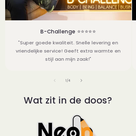
B-Challenge ⭐⭐⭐⭐⭐
"Super goede kwaliteit. Snelle levering en
vriendelijke service! Geeft extra warmte en
stijl aan mijn zaak!"
van
1
/
4
Wat zit in de doos?