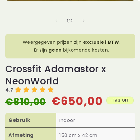
Media
1
openen
in
van
1
/
2
modaal
Weergegeven prijzen zijn
exclusief BTW
.
Er zijn
geen
bijkomende kosten.
Crossfit Adamastor x
NeonWorld
4.7
€650,00
€810,00
Normale
Aanbiedingsprijs
-19% OFF
prijs
Gebruik
Indoor
Afmeting
150 cm x 42 cm