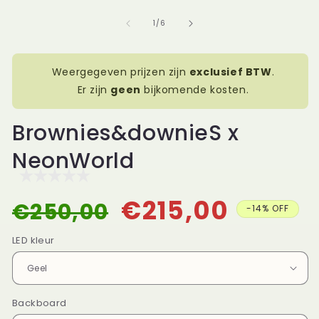
openen
op
in
in
van
1
/
6
modaal
mo
Weergegeven prijzen zijn
exclusief BTW
.
Er zijn
geen
bijkomende kosten.
Brownies&downieS x
NeonWorld
€215,00
€250,00
Normale
Aanbiedingsprijs
-14% OFF
prijs
LED kleur
Backboard