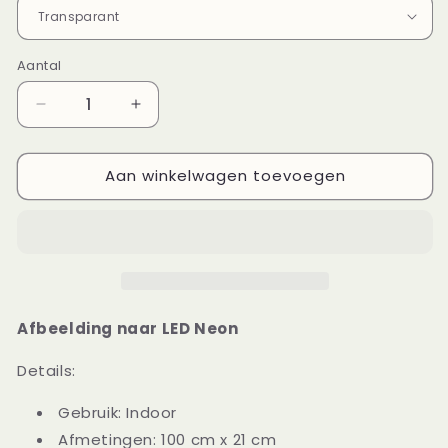
Aantal
Aantal
Aantal
verlagen
verhogen
voor
voor
Aan winkelwagen toevoegen
Brownies&amp;downieS
Brownies&amp;downieS
x
x
NeonWorld
NeonWorld
Afbeelding naar LED Neon
Details:
Gebruik: Indoor
Afmetingen: 100 cm x 21 cm