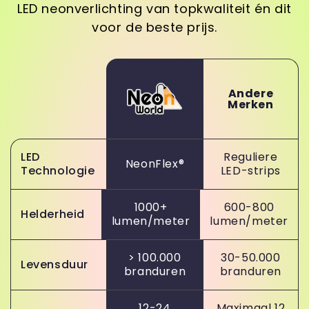
LED neonverlichting van topkwaliteit én dit
voor de beste prijs.
Andere
Merken
LED
Reguliere
NeonFlex®
Technologie
LED-strips
1000+
600-800
Helderheid
lumen/meter
lumen/meter
> 100.000
30-50.000
Levensduur
branduren
branduren
12-24
Maximaal 12