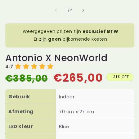
openen
op
in
in
van
1
/
2
modaal
mo
Weergegeven prijzen zijn
exclusief BTW
.
Er zijn
geen
bijkomende kosten.
Antonio X NeonWorld
4.7
€265,00
€385,00
Normale
Aanbiedingsprijs
-31% OFF
prijs
Gebruik
Indoor
Afmeting
70 cm x 27 cm
LED Kleur
Blue