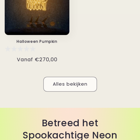
Halloween Pumpkin
Normale
Vanaf
€270,00
prijs
Alles bekijken
Betreed het
Spookachtige Neon