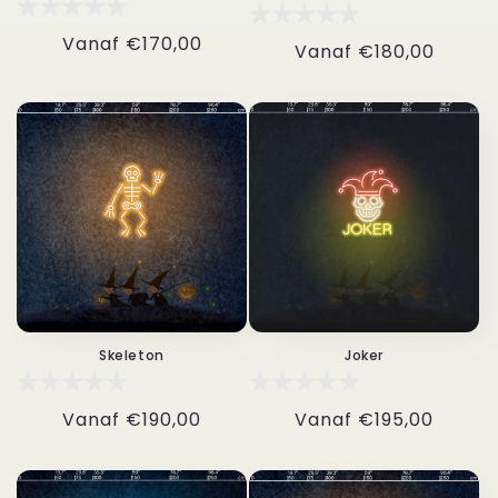
Normale
Vanaf
€170,00
Normale
Vanaf
€180,00
prijs
prijs
Skeleton
Joker
Normale
Vanaf
€190,00
Normale
Vanaf
€195,00
prijs
prijs