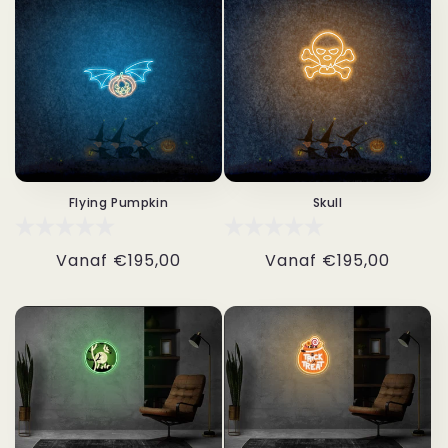
Flying Pumpkin
Skull
Normale
Vanaf
€195,00
Normale
Vanaf
€195,00
prijs
prijs