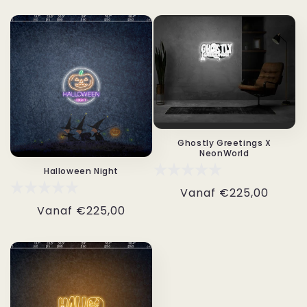
prijs
prijs
Ghostly Greetings X
NeonWorld
Halloween Night
Normale
Vanaf
€225,00
prijs
Normale
Vanaf
€225,00
prijs