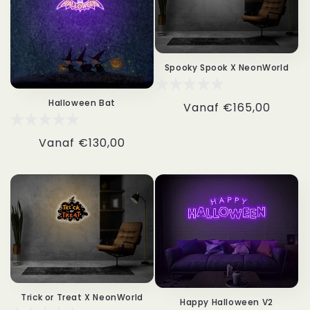
Spooky Spook X NeonWorld
Halloween Bat
Normale
Vanaf
€165,00
prijs
Normale
Vanaf
€130,00
prijs
Trick or Treat X NeonWorld
Happy Halloween V2