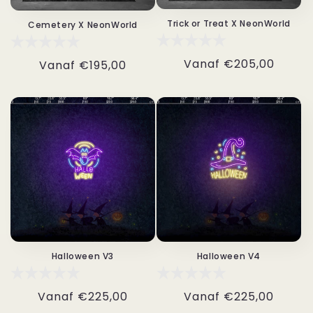
Trick or Treat X NeonWorld
Cemetery X NeonWorld
Normale
Vanaf
€205,00
Normale
Vanaf
€195,00
prijs
prijs
Halloween V3
Halloween V4
Normale
Vanaf
€225,00
Normale
Vanaf
€225,00